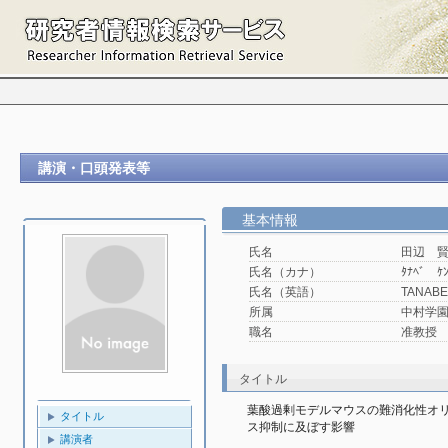
講演・口頭発表等
基本情報
氏名
田辺 
氏名（カナ）
ﾀﾅﾍﾞ ｹﾝ
氏名（英語）
TANABE
所属
中村学園
職名
准教授
タイトル
葉酸過剰モデルマウスの難消化性オ
タイトル
ス抑制に及ぼす影響
講演者