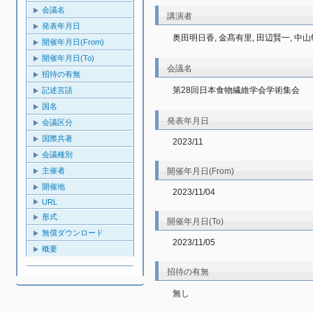
会議名
講演者
発表年月日
奥田明日香, 金髙有里, 田辺賢一, 中山
開催年月日(From)
開催年月日(To)
会議名
招待の有無
第28回日本食物繊維学会学術集会
記述言語
国名
発表年月日
会議区分
国際共著
2023/11
会議種別
開催年月日(From)
主催者
開催地
2023/11/04
URL
形式
開催年月日(To)
無償ダウンロード
2023/11/05
概要
招待の有無
無し