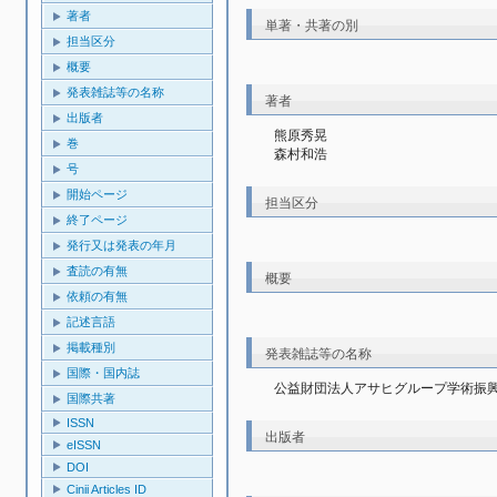
著者
単著・共著の別
担当区分
概要
発表雑誌等の名称
著者
出版者
熊原秀晃
巻
森村和浩
号
開始ページ
担当区分
終了ページ
発行又は発表の年月
査読の有無
概要
依頼の有無
記述言語
掲載種別
発表雑誌等の名称
国際・国内誌
公益財団法人アサヒグループ学術振
国際共著
ISSN
出版者
eISSN
DOI
Cinii Articles ID