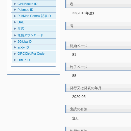
巻
Cinii Books ID
Pubmed ID
33(2018年度)
PubMed Central 記事ID
URL
号
形式
無償ダウンロード
JGlobalID
開始ページ
arXiv ID
ORCIDのPut Code
81
DBLP ID
終了ページ
88
発行又は発表の年月
2020-05
査読の有無
無し