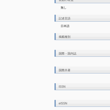
依頼の有無
無し
記述言語
日本語
掲載種別
国際・国内誌
国際共著
ISSN
eISSN