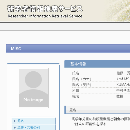
MISC
基本情報
氏名
熊原 
氏名（カナ）
ｸﾏﾊﾗ ﾋﾃﾞ
氏名（英語）
KUMAHA
所属
中村学園
職名
教授
題名
高学年児童の前頭葉機能と朝食の摂
題名
ごはんの可能性を探る
単著・共著の別