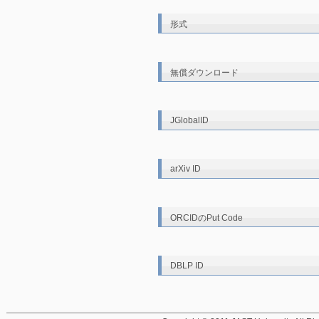
形式
無償ダウンロード
JGlobalID
arXiv ID
ORCIDのPut Code
DBLP ID