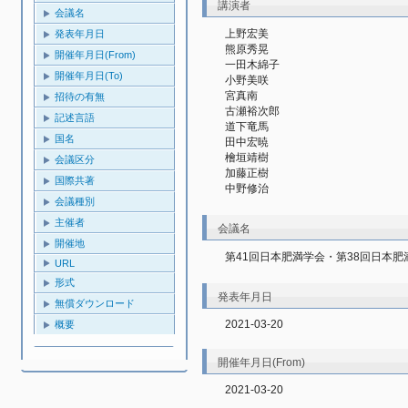
講演者
会議名
上野宏美
発表年月日
熊原秀晃
開催年月日(From)
一田木綿子
開催年月日(To)
小野美咲
宮真南
招待の有無
古瀬裕次郎
記述言語
道下竜馬
国名
田中宏暁
檜垣靖樹
会議区分
加藤正樹
国際共著
中野修治
会議種別
主催者
会議名
開催地
第41回日本肥満学会・第38回日本
URL
形式
発表年月日
無償ダウンロード
2021-03-20
概要
開催年月日(From)
2021-03-20