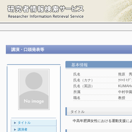
講演・口頭発表等
基本情報
氏名
熊原 
氏名（カナ）
ｸﾏﾊﾗ ﾋﾃﾞ
氏名（英語）
KUMAHA
所属
中村学園
職名
教授
タイトル
中高年肥満女性における運動支援に
タイトル
講演者