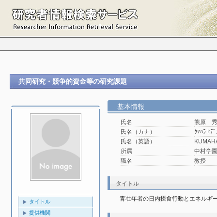
共同研究・競争的資金等の研究課題
基本情報
氏名
熊原 
氏名（カナ）
ｸﾏﾊﾗ ﾋﾃﾞ
氏名（英語）
KUMAHA
所属
中村学園
職名
教授
タイトル
青壮年者の日内摂食行動とエネルギ
タイトル
提供機関