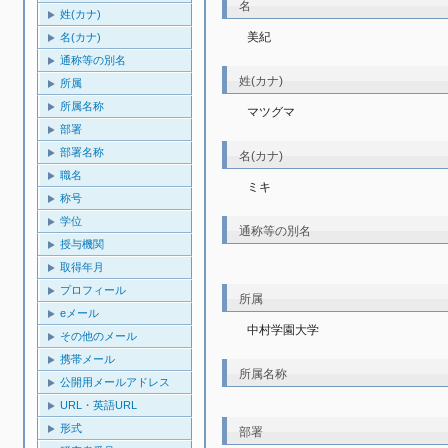
名
姓(カナ)
美紀
名(カナ)
通称等の別名
姓(カナ)
所属
所属名称
マツグマ
部署
部署名称
名(カナ)
職名
ミキ
称号
学位
通称等の別名
授与機関
取得年月
プロフィール
所属
eメール
中村学園大学
その他のメール
携帯メール
所属名称
公開用メールアドレス
URL・英語URL
形式
部署