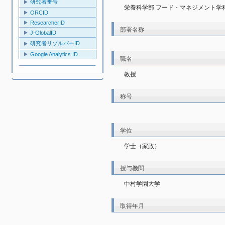
研究者番号
栄養科学部 フード・マネジメント学
ORCID
ResearcherID
部署名称
J-GlobalID
研究者リゾルバーID
Google Analytics ID
職名
教授
称号
学位
学士（家政）
授与機関
中村学園大学
取得年月