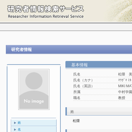
研究者情報
基本情報
氏名
松隈 
氏名（カナ）
ﾏﾂｸﾞﾏ ﾐｷ
氏名（英語）
MIKI M
所属
中村学園大
職名
教授
姓
松隈
姓
名