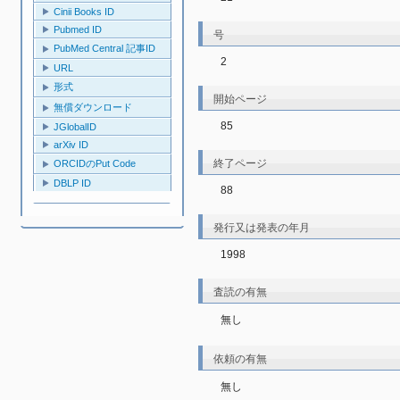
Cinii Books ID
Pubmed ID
号
PubMed Central 記事ID
2
URL
形式
開始ページ
無償ダウンロード
85
JGlobalID
arXiv ID
終了ページ
ORCIDのPut Code
DBLP ID
88
発行又は発表の年月
1998
査読の有無
無し
依頼の有無
無し