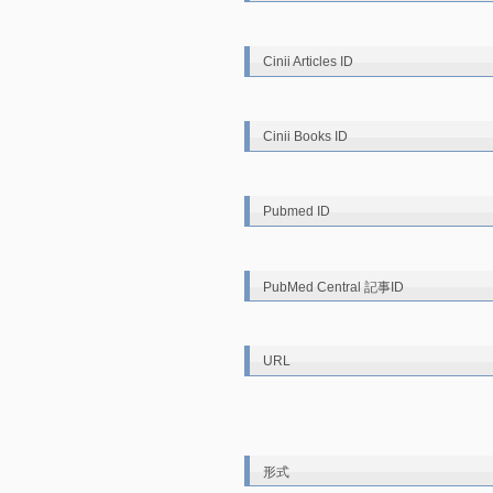
Cinii Articles ID
Cinii Books ID
Pubmed ID
PubMed Central 記事ID
URL
形式