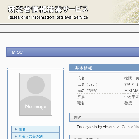
MISC
基本情報
氏名
松隈 
氏名（カナ）
ﾏﾂｸﾞﾏ ﾐｷ
氏名（英語）
MIKI M
所属
中村学園大
職名
教授
題名
Endocytosis by Absorptive Cells of t
題名
単著・共著の別