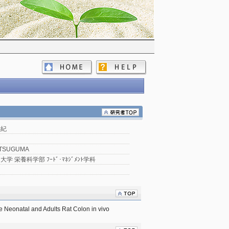
美紀
ATSUGUMA
学 栄養科学部 ﾌｰﾄﾞ･ﾏﾈｼﾞﾒﾝﾄ学科
he Neonatal and Adults Rat Colon in vivo