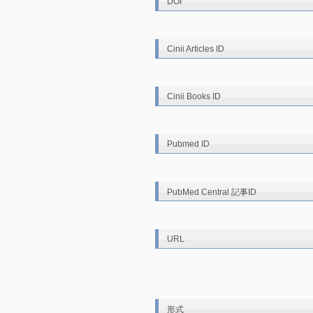
DOI
Cinii Articles ID
Cinii Books ID
Pubmed ID
PubMed Central 記事ID
URL
形式