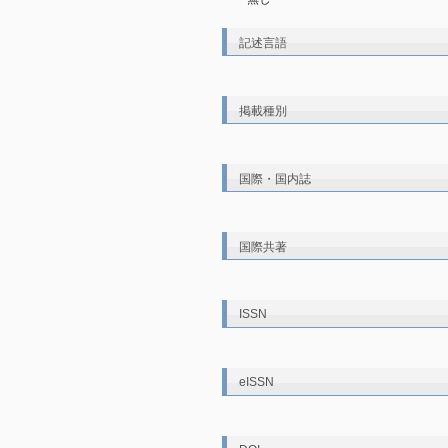
記述言語
掲載種別
国際・国内誌
国際共著
ISSN
eISSN