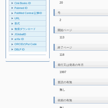
20
Cinii Books ID
Pubmed ID
号
PubMed Central 記事ID
URL
2
形式
無償ダウンロード
開始ページ
JGlobalID
113
arXiv ID
ORCIDのPut Code
終了ページ
DBLP ID
118
発行又は発表の年月
1997
査読の有無
無し
依頼の有無
無し