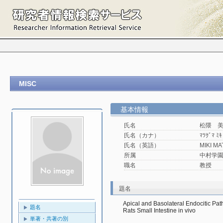
MISC
基本情報
氏名
松隈 
氏名（カナ）
ﾏﾂｸﾞﾏ ﾐｷ
氏名（英語）
MIKI M
所属
中村学園大
職名
教授
題名
Apical and Basolateral Endocitic Path
題名
Rats Small Intestine in vivo
単著・共著の別