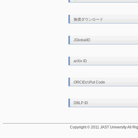
無償ダウンロード
JGlobalID
arXiv ID
ORCIDのPut Code
DBLP ID