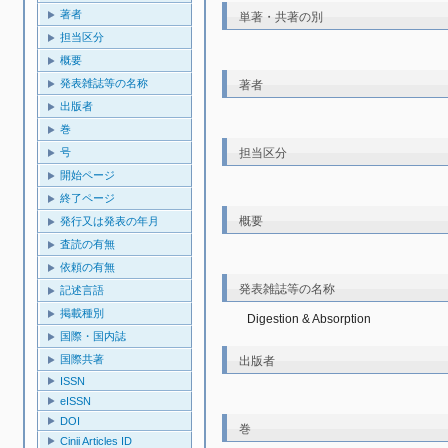
著者
単著・共著の別
担当区分
概要
発表雑誌等の名称
著者
出版者
巻
担当区分
号
開始ページ
終了ページ
概要
発行又は発表の年月
査読の有無
依頼の有無
発表雑誌等の名称
記述言語
掲載種別
Digestion & Absorption
国際・国内誌
国際共著
出版者
ISSN
eISSN
DOI
巻
Cinii Articles ID