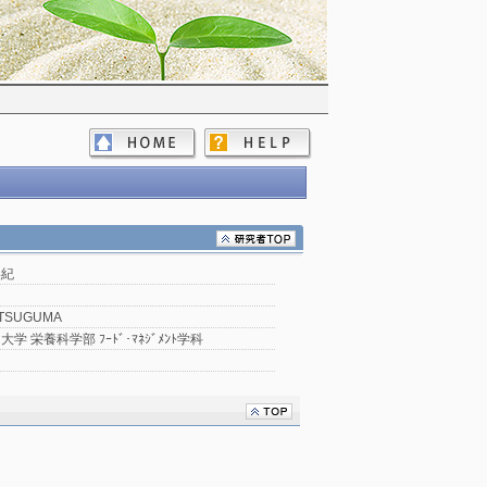
美紀
ATSUGUMA
学 栄養科学部 ﾌｰﾄﾞ･ﾏﾈｼﾞﾒﾝﾄ学科