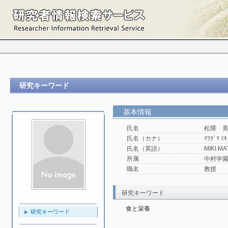
研究キーワード
基本情報
氏名
松隈 
氏名（カナ）
ﾏﾂｸﾞﾏ ﾐｷ
氏名（英語）
MIKI M
所属
中村学園大
職名
教授
研究キーワード
食と栄養
研究キーワード