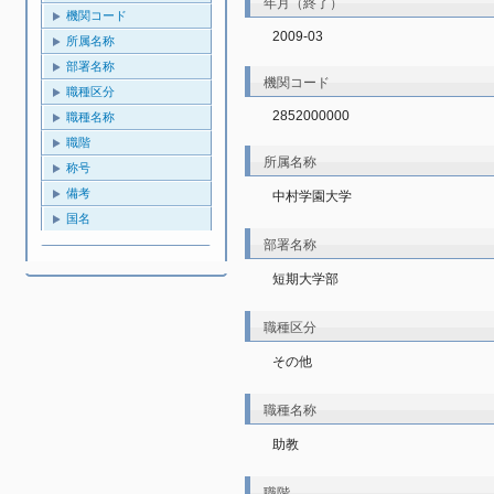
年月（終了）
機関コード
2009-03
所属名称
部署名称
機関コード
職種区分
2852000000
職種名称
職階
所属名称
称号
備考
中村学園大学
国名
部署名称
短期大学部
職種区分
その他
職種名称
助教
職階