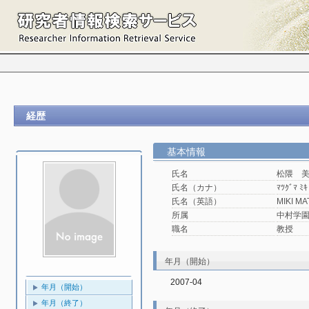
経歴
基本情報
氏名
松隈 
氏名（カナ）
ﾏﾂｸﾞﾏ ﾐｷ
氏名（英語）
MIKI M
所属
中村学園大
職名
教授
年月（開始）
2007-04
年月（開始）
年月（終了）