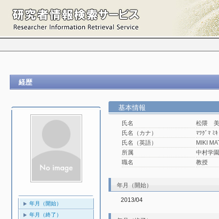
経歴
基本情報
氏名
松隈 
氏名（カナ）
ﾏﾂｸﾞﾏ ﾐｷ
氏名（英語）
MIKI M
所属
中村学園大
職名
教授
年月（開始）
2013/04
年月（開始）
年月（終了）