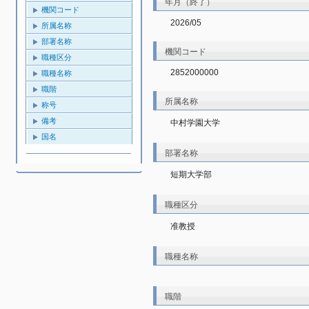
年月（終了）
機関コード
2026/05
所属名称
部署名称
機関コード
職種区分
2852000000
職種名称
職階
所属名称
称号
備考
中村学園大学
国名
部署名称
短期大学部
職種区分
准教授
職種名称
職階