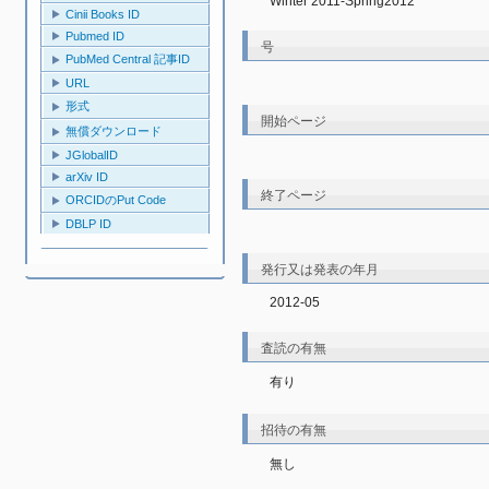
Winter 2011-Spring2012
Cinii Books ID
Pubmed ID
号
PubMed Central 記事ID
URL
形式
開始ページ
無償ダウンロード
JGlobalID
arXiv ID
終了ページ
ORCIDのPut Code
DBLP ID
発行又は発表の年月
2012-05
査読の有無
有り
招待の有無
無し