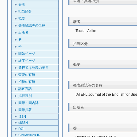
単著・共著の別
著者
担当区分
概要
著者
発表雑誌等の名称
Tsuda, Akiko
出版者
巻
担当区分
号
開始ページ
終了ページ
概要
発行又は発表の年月
査読の有無
招待の有無
発表雑誌等の名称
記述言語
IATEFL Journal of the English for Spe
掲載種別
国際・国内誌
出版者
国際共著
ISSN
eISSN
巻
DOI
Cinii Articles ID