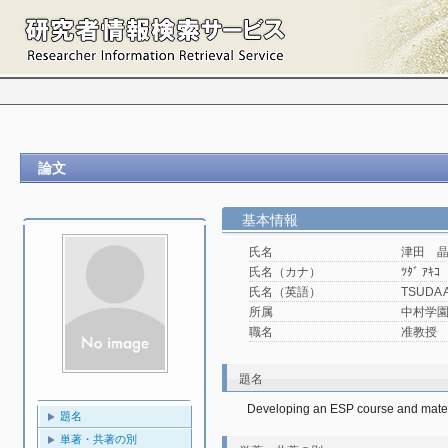
論文
基本情報
氏名
津田 
氏名（カナ）
ﾂﾀﾞ ｱｷｺ
氏名（英語）
TSUDA 
所属
中村学園大
職名
准教授
題名
Developing an ESP course and materia
題名
単著・共著の別