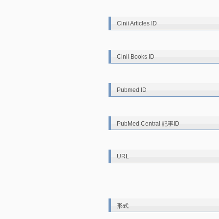
Cinii Articles ID
Cinii Books ID
Pubmed ID
PubMed Central 記事ID
URL
形式