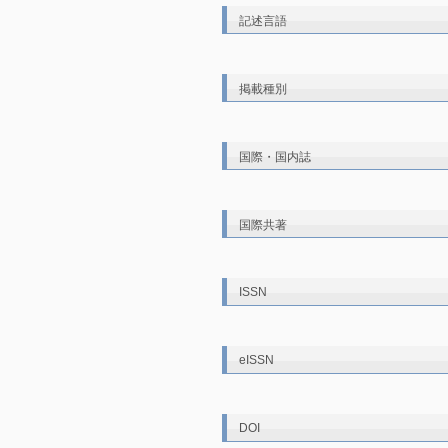
記述言語
掲載種別
国際・国内誌
国際共著
ISSN
eISSN
DOI