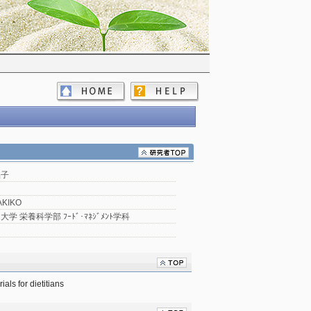
晶子
AKIKO
学 栄養科学部 ﾌｰﾄﾞ･ﾏﾈｼﾞﾒﾝﾄ学科
ls for dietitians