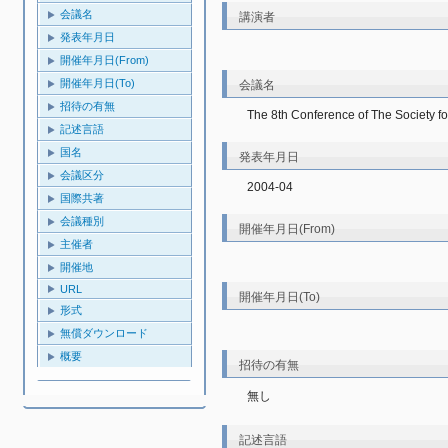
会議名
講演者
発表年月日
開催年月日(From)
開催年月日(To)
会議名
招待の有無
The 8th Conference of The Society fo
記述言語
国名
発表年月日
会議区分
2004-04
国際共著
会議種別
開催年月日(From)
主催者
開催地
URL
開催年月日(To)
形式
無償ダウンロード
概要
招待の有無
無し
記述言語