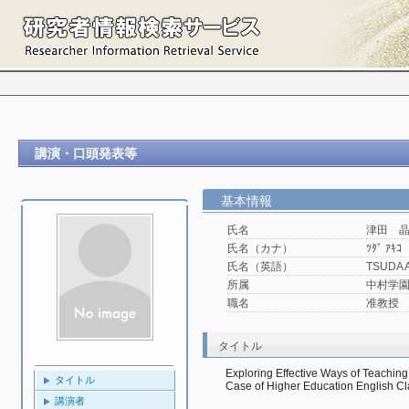
講演・口頭発表等
基本情報
氏名
津田 
氏名（カナ）
ﾂﾀﾞ ｱｷｺ
氏名（英語）
TSUDA 
所属
中村学園大
職名
准教授
タイトル
Exploring Effective Ways of Teaching
タイトル
Case of Higher Education English Cl
講演者