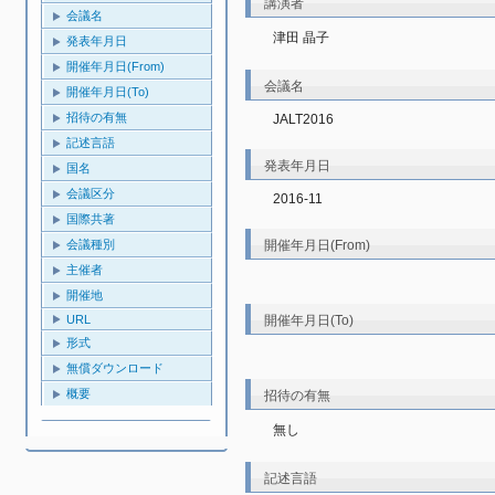
講演者
会議名
津田 晶子
発表年月日
開催年月日(From)
会議名
開催年月日(To)
招待の有無
JALT2016
記述言語
発表年月日
国名
会議区分
2016-11
国際共著
開催年月日(From)
会議種別
主催者
開催地
開催年月日(To)
URL
形式
無償ダウンロード
概要
招待の有無
無し
記述言語