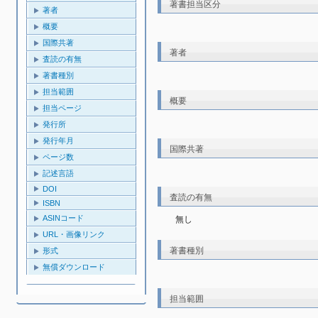
著書担当区分
著者
概要
国際共著
著者
査読の有無
著書種別
担当範囲
概要
担当ページ
発行所
発行年月
国際共著
ページ数
記述言語
DOI
査読の有無
ISBN
ASINコード
無し
URL・画像リンク
著書種別
形式
無償ダウンロード
担当範囲