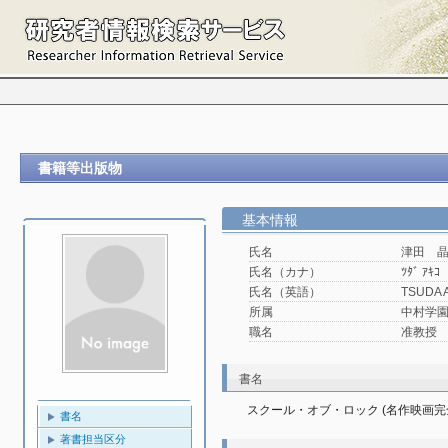
書籍等出版物
基本情報
氏名
津田 
氏名（カナ）
ﾂﾀﾞ ｱｷｺ
氏名（英語）
TSUDA 
所属
中村学園大
職名
准教授
書名
スクール・オブ・ロック (名作映画
書名
著書担当区分