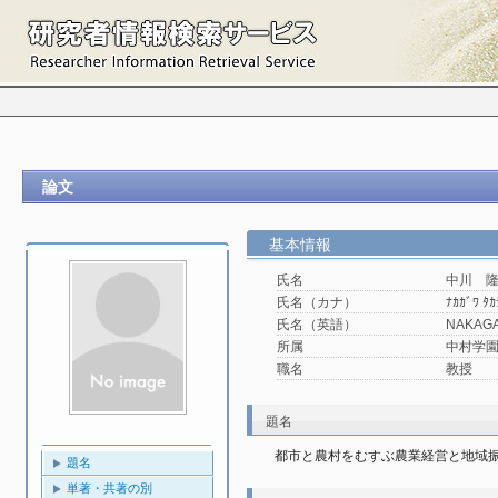
論文
基本情報
氏名
中川 
氏名（カナ）
ﾅｶｶﾞﾜ ﾀｶ
氏名（英語）
NAKAGA
所属
中村学園
職名
教授
題名
都市と農村をむすぶ農業経営と地域
題名
単著・共著の別