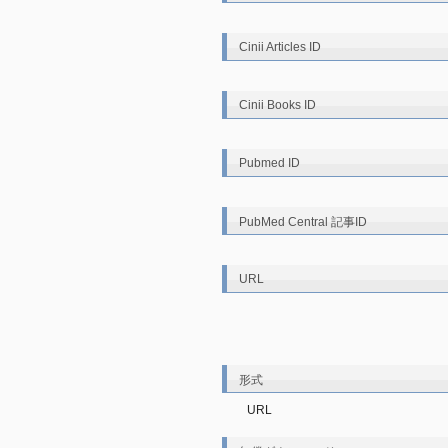
Cinii Articles ID
Cinii Books ID
Pubmed ID
PubMed Central 記事ID
URL
形式
URL