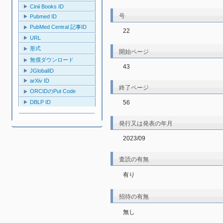
Cinii Books ID
号
Pubmed ID
PubMed Central 記事ID
22
URL
形式
開始ページ
無償ダウンロード
43
JGlobalID
arXiv ID
終了ページ
ORCIDのPut Code
56
DBLP ID
発行又は発表の年月
2023/09
査読の有無
有り
招待の有無
無し