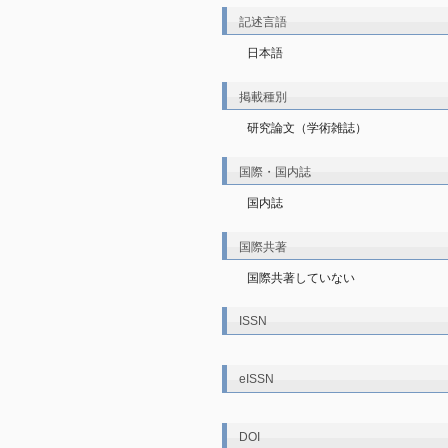
記述言語
日本語
掲載種別
研究論文（学術雑誌）
国際・国内誌
国内誌
国際共著
国際共著していない
ISSN
eISSN
DOI