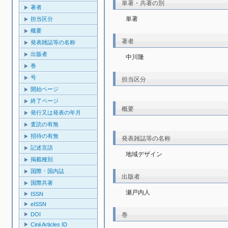
単著・共著の別
著者
単著
担当区分
概要
著者
発表雑誌等の名称
出版者
中川隆
巻
号
担当区分
開始ページ
終了ページ
概要
発行又は発表の年月
査読の有無
招待の有無
発表雑誌等の名称
記述言語
地域デザイン
掲載種別
国際・国内誌
出版者
国際共著
瀬戸内人
ISSN
eISSN
巻
DOI
Cinii Articles ID