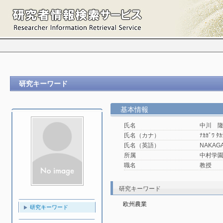
研究キーワード
基本情報
氏名
中川 
氏名（カナ）
ﾅｶｶﾞﾜ ﾀｶ
氏名（英語）
NAKAGA
所属
中村学園
職名
教授
研究キーワード
欧州農業
研究キーワード