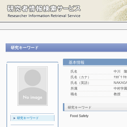
研究キーワード
基本情報
氏名
中川 
氏名（カナ）
ﾅｶｶﾞﾜ ﾀｶ
氏名（英語）
NAKAGA
所属
中村学園
職名
教授
研究キーワード
Food Safety
研究キーワード