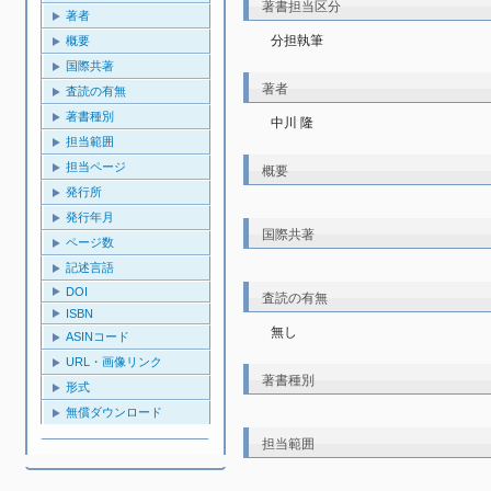
著書担当区分
著者
分担執筆
概要
国際共著
著者
査読の有無
著書種別
中川 隆
担当範囲
担当ページ
概要
発行所
発行年月
国際共著
ページ数
記述言語
DOI
査読の有無
ISBN
無し
ASINコード
URL・画像リンク
著書種別
形式
無償ダウンロード
担当範囲