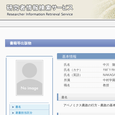
書籍等出版物
基本情報
氏名
中川 
氏名（カナ）
ﾅｶｶﾞﾜ ﾀｶ
氏名（英語）
NAKAGA
所属
中村学園
職名
教授
書名
アベノミクス農政の行方－農政の基本
書名
著書担当区分