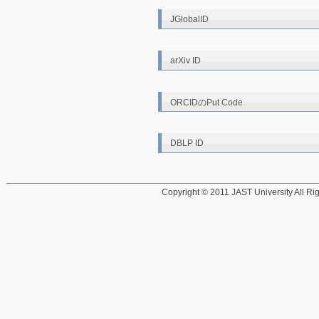
JGlobalID
arXiv ID
ORCIDのPut Code
DBLP ID