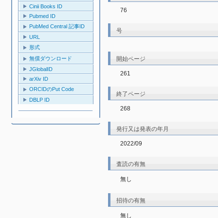
Cinii Books ID
76
Pubmed ID
PubMed Central 記事ID
号
URL
形式
開始ページ
無償ダウンロード
JGlobalID
261
arXiv ID
ORCIDのPut Code
終了ページ
DBLP ID
268
発行又は発表の年月
2022/09
査読の有無
無し
招待の有無
無し