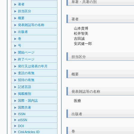
単著・共著の別
著者
担当区分
概要
著者
発表雑誌等の名称
山本貴博
出版者
松井智美
吉田誠
巻
安武健一郎
号
開始ページ
担当区分
終了ページ
発行又は発表の年月
査読の有無
概要
招待の有無
記述言語
発表雑誌等の名称
掲載種別
医療  
国際・国内誌
国際共著
出版者
ISSN
eISSN
DOI
巻
Cinii Articles ID