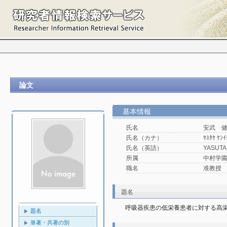
論文
基本情報
氏名
安武 
氏名（カナ）
ﾔｽﾀｹ ｹﾝｲ
氏名（英語）
YASUTA
所属
中村学園
職名
准教授
題名
呼吸器疾患の低栄養患者に対する高栄
題名
単著・共著の別