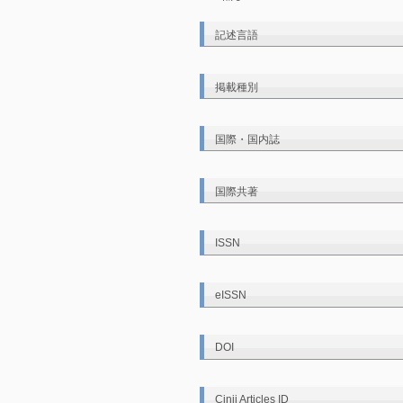
記述言語
掲載種別
国際・国内誌
国際共著
ISSN
eISSN
DOI
Cinii Articles ID