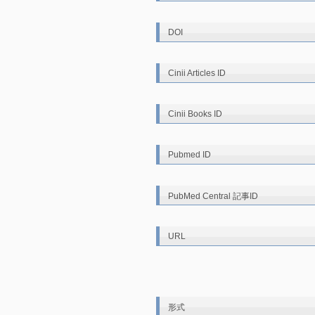
DOI
Cinii Articles ID
Cinii Books ID
Pubmed ID
PubMed Central 記事ID
URL
形式