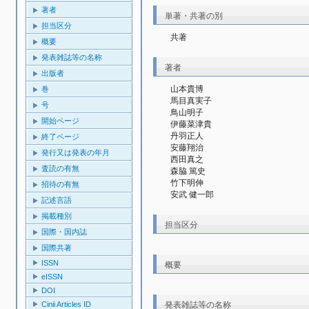
著者
単著・共著の別
担当区分
共著
概要
発表雑誌等の名称
著者
出版者
山本貴博
巻
馬目真実子
号
鳥山明子
開始ページ
伊藤菜津貴
丹羽正人
終了ページ
安藤翔治
発行又は発表の年月
西田真之
査読の有無
森脇 篤史
竹下明伸
招待の有無
安武 健一郎
記述言語
掲載種別
担当区分
国際・国内誌
国際共著
ISSN
概要
eISSN
DOI
発表雑誌等の名称
Cinii Articles ID