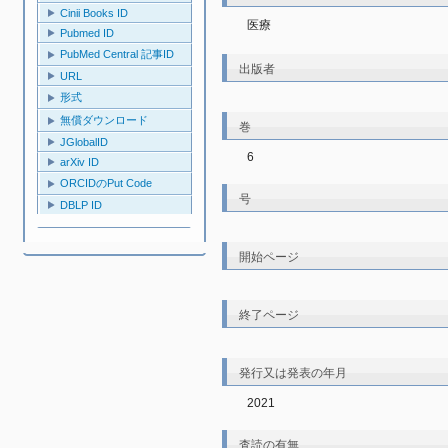
Cinii Books ID
医療
Pubmed ID
PubMed Central 記事ID
出版者
URL
形式
無償ダウンロード
巻
JGlobalID
6
arXiv ID
ORCIDのPut Code
号
DBLP ID
開始ページ
終了ページ
発行又は発表の年月
2021
査読の有無