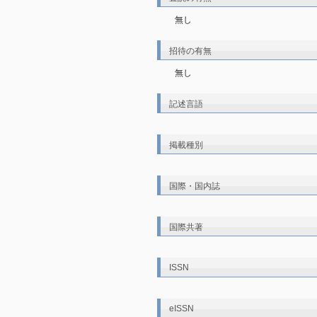
無し
招待の有無
無し
記述言語
掲載種別
国際・国内誌
国際共著
ISSN
eISSN