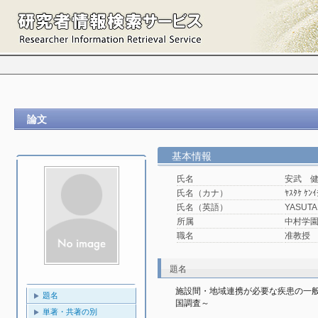
論文
基本情報
氏名
安武 
氏名（カナ）
ﾔｽﾀｹ ｹﾝｲ
氏名（英語）
YASUTA
所属
中村学園
職名
准教授
題名
施設間・地域連携が必要な疾患の一
題名
国調査～
単著・共著の別