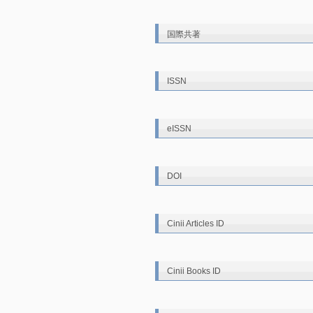
国際共著
ISSN
eISSN
DOI
Cinii Articles ID
Cinii Books ID