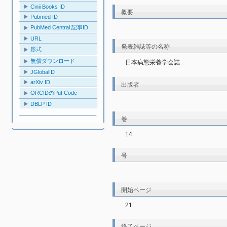
Cinii Books ID
概要
Pubmed ID
PubMed Central 記事ID
URL
発表雑誌等の名称
形式
無償ダウンロード
日本病態栄養学会誌
JGlobalID
arXiv ID
出版者
ORCIDのPut Code
DBLP ID
巻
14
号
開始ページ
21
終了ページ