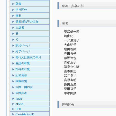
著者
単著・共著の別
担当区分
概要
発表雑誌等の名称
著者
出版者
安武健一郎
巻
嶋由紀
号
一ノ瀬雅子
大山明子
開始ページ
増田香織
終了ページ
春田典子
発行又は発表の年月
藤野達也
青柳葉子
査読の有無
福泉公仁隆
招待の有無
吉本剛志
記述言語
武元良祐
宮原寿明
掲載種別
原田直彦
国際・国内誌
早田福子
中牟田誠
国際共著
ISSN
eISSN
担当区分
DOI
Cinii Articles ID