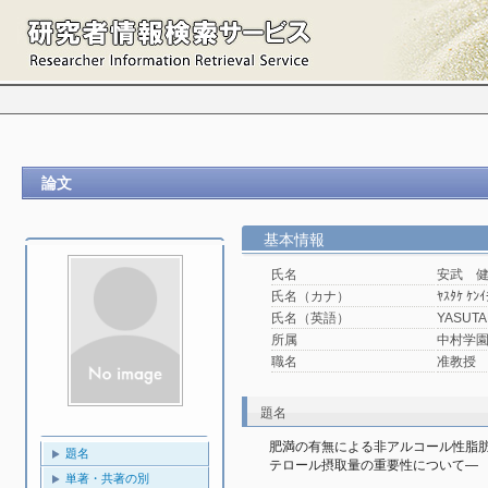
論文
基本情報
氏名
安武 
氏名（カナ）
ﾔｽﾀｹ ｹﾝｲ
氏名（英語）
YASUTA
所属
中村学園
職名
准教授
題名
肥満の有無による非アルコール性脂
題名
テロール摂取量の重要性について—
単著・共著の別