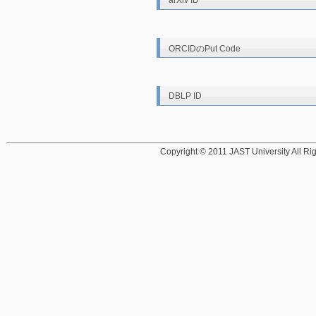
arXiv ID
ORCIDのPut Code
DBLP ID