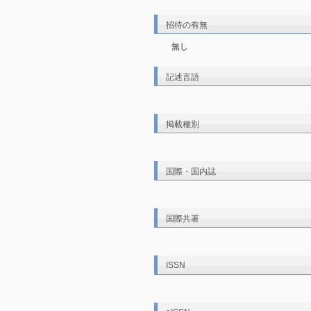
招待の有無
無し
記述言語
掲載種別
国際・国内誌
国際共著
ISSN