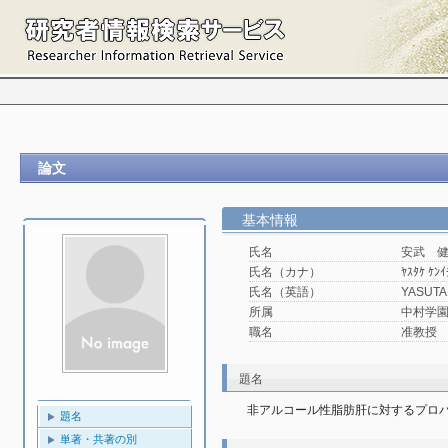
論文
基本情報
氏名
安武 
氏名（カナ）
ﾔｽﾀｹ ｹﾝｲ
氏名（英語）
YASUTA
所属
中村学園
職名
准教授
題名
非アルコール性脂肪肝に対するプロ
題名
単著・共著の別