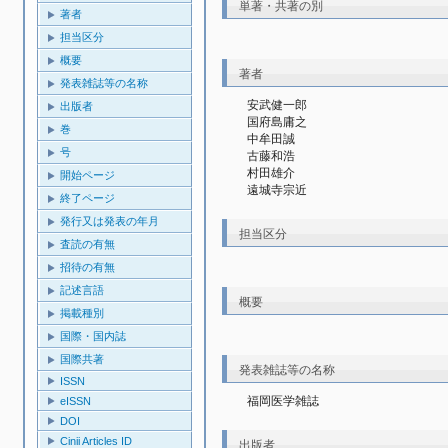
単著・共著の別
著者
担当区分
概要
著者
発表雑誌等の名称
安武健一郎
出版者
国府島庸之
巻
中牟田誠
号
古藤和浩
村田雄介
開始ページ
遠城寺宗近
終了ページ
発行又は発表の年月
担当区分
査読の有無
招待の有無
記述言語
概要
掲載種別
国際・国内誌
国際共著
発表雑誌等の名称
ISSN
福岡医学雑誌
eISSN
DOI
Cinii Articles ID
出版者