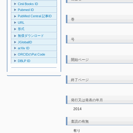
Cinii Books ID
Pubmed ID
PubMed Central 記事ID
巻
URL
形式
無償ダウンロード
号
JGlobalID
arXiv ID
ORCIDのPut Code
開始ページ
DBLP ID
終了ページ
発行又は発表の年月
2014
査読の有無
有り