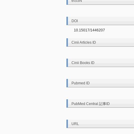
eISSN
DOI
10.15017/1446207
Cinii Articles ID
Cinii Books ID
Pubmed ID
PubMed Central 記事ID
URL