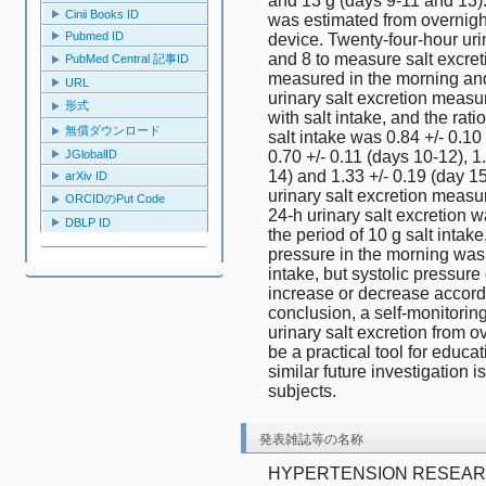
and 13 g (days 9-11 and 13). 
Cinii Books ID
was estimated from overnight
Pubmed ID
device. Twenty-four-hour uri
and 8 to measure salt excret
PubMed Central 記事ID
measured in the morning and
URL
urinary salt excretion measu
形式
with salt intake, and the ratio
無償ダウンロード
salt intake was 0.84 +/- 0.10 
0.70 +/- 0.11 (days 10-12), 1.
JGlobalID
14) and 1.33 +/- 0.19 (day 1
arXiv ID
urinary salt excretion measu
ORCIDのPut Code
24-h urinary salt excretion wa
DBLP ID
the period of 10 g salt intake
pressure in the morning was 
intake, but systolic pressure
increase or decrease according
conclusion, a self-monitorin
urinary salt excretion from o
be a practical tool for educat
similar future investigation 
subjects.
発表雑誌等の名称
HYPERTENSION RESEA