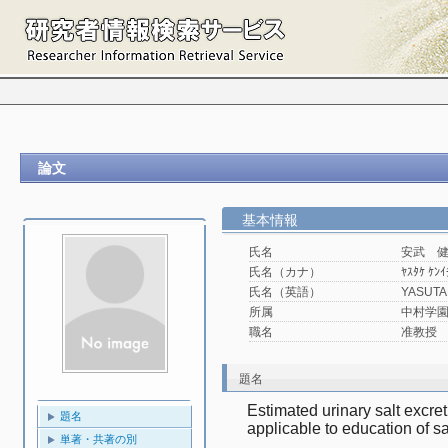
論文
基本情報
氏名
安武 
氏名（カナ）
ﾔｽﾀｹ ｹﾝｲ
氏名（英語）
YASUTA
所属
中村学園
職名
准教授
題名
Estimated urinary salt excret
題名
applicable to education of sal
単著・共著の別