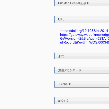
PubMed Central 記事ID
URL
https://doi.org/10.1038/hr.2014
https://gateway.webofknowled
GWVersion=2&SrcAuth=JSTA_
ullRecord&KeyUT=WOS:0003
形式
無償ダウンロード
JGlobalID
arXiv ID