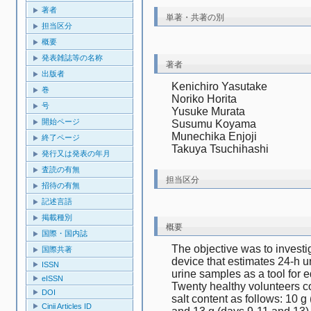
著者
単著・共著の別
担当区分
概要
発表雑誌等の名称
著者
出版者
Kenichiro Yasutake
巻
Noriko Horita
号
Yusuke Murata
開始ページ
Susumu Koyama
Munechika Enjoji
終了ページ
Takuya Tsuchihashi
発行又は発表の年月
査読の有無
担当区分
招待の有無
記述言語
掲載種別
概要
国際・国内誌
The objective was to investiga
国際共著
device that estimates 24-h ur
ISSN
urine samples as a tool for ed
eISSN
Twenty healthy volunteers co
DOI
salt content as follows: 10 g 
Cinii Articles ID