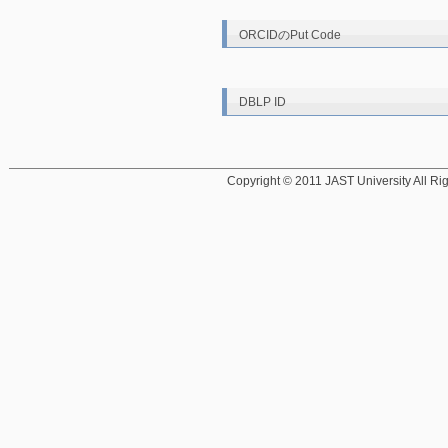
ORCIDのPut Code
DBLP ID