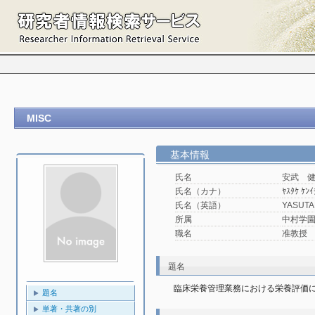
MISC
基本情報
氏名
安武 
氏名（カナ）
ﾔｽﾀｹ ｹﾝｲ
氏名（英語）
YASUTA
所属
中村学園
職名
准教授
題名
臨床栄養管理業務における栄養評価
題名
単著・共著の別