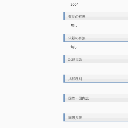
2004
査読の有無
無し
依頼の有無
無し
記述言語
掲載種別
国際・国内誌
国際共著