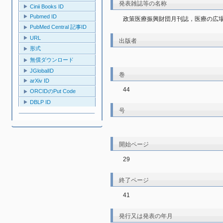
発表雑誌等の名称
Cinii Books ID
Pubmed ID
政策医療振興財団月刊誌，医療の広
PubMed Central 記事ID
URL
出版者
形式
無償ダウンロード
JGlobalID
巻
arXiv ID
44
ORCIDのPut Code
DBLP ID
号
開始ページ
29
終了ページ
41
発行又は発表の年月