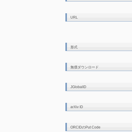
URL
形式
無償ダウンロード
JGlobalID
arXiv ID
ORCIDのPut Code