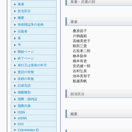
単著・共著の別
著者
担当区分
概要
著者
発表雑誌等の名称
桑原節子
出版者
片桐義範
巻
高橋美恵子
号
鞍田三貴
石長孝二郎
開始ページ
橋本龍幸
終了ページ
橋本有吏
発行又は発表の年月
安武健一郎
吉村弘美
査読の有無
池本美智子
依頼の有無
船越美帆
記述言語
掲載種別
担当区分
国際・国内誌
国際共著
ISSN
概要
eISSN
DOI
Cinii Articles ID