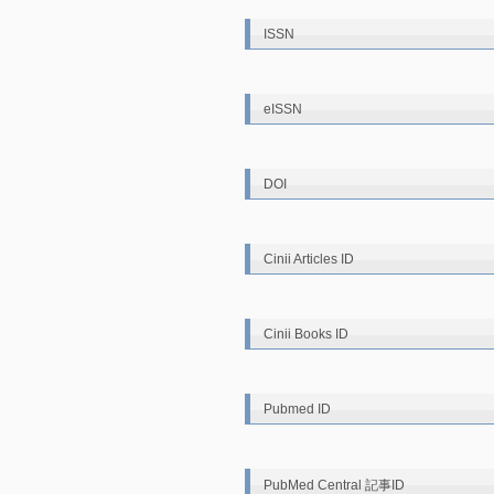
ISSN
eISSN
DOI
Cinii Articles ID
Cinii Books ID
Pubmed ID
PubMed Central 記事ID