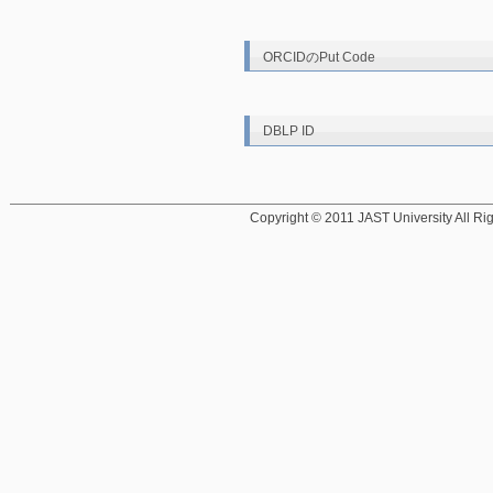
ORCIDのPut Code
DBLP ID