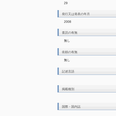
29
発行又は発表の年月
2008
査読の有無
無し
依頼の有無
無し
記述言語
掲載種別
国際・国内誌