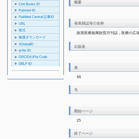
概要
Cinii Books ID
Pubmed ID
PubMed Central 記事ID
発表雑誌等の名称
URL
形式
政策医療振興財団月刊誌，医療の広
無償ダウンロード
JGlobalID
出版者
arXiv ID
ORCIDのPut Code
DBLP ID
巻
48
号
開始ページ
25
終了ページ