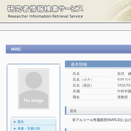
MISC
基本情報
氏名
安武 
氏名（カナ）
ﾔｽﾀｹ ｹﾝｲ
氏名（英語）
YASUTA
所属
中村学園
職名
准教授
題名
非アルコール性脂肪肝(NAFLD)に
題名
単著・共著の別