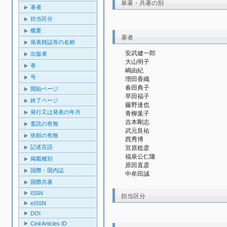
単著・共著の別
著者
担当区分
概要
著者
発表雑誌等の名称
安武健一郎
出版者
大山明子
巻
嶋由紀
号
増田香織
春田典子
開始ページ
早田福子
終了ページ
藤野達也
発行又は発表の年月
青柳葉子
吉本剛志
査読の有無
武元良祐
依頼の有無
西秀博
記述言語
宮原稔彦
福泉公仁隆
掲載種別
原田直彦
国際・国内誌
中牟田誠
国際共著
ISSN
担当区分
eISSN
DOI
Cinii Articles ID