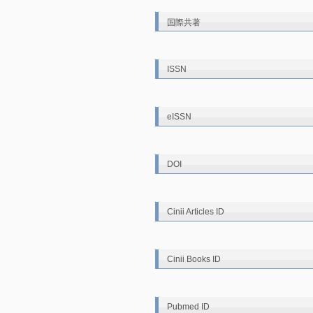
国際共著
ISSN
eISSN
DOI
Cinii Articles ID
Cinii Books ID
Pubmed ID