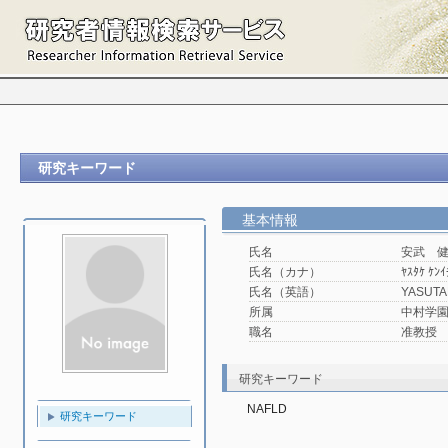
研究キーワード
基本情報
氏名
安武 
氏名（カナ）
ﾔｽﾀｹ ｹﾝｲ
氏名（英語）
YASUTA
所属
中村学園
職名
准教授
研究キーワード
NAFLD
研究キーワード