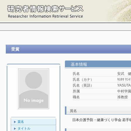
受賞
基本情報
氏名
安武 
氏名（カナ）
ﾔｽﾀｹ ｹﾝｲ
氏名（英語）
YASUTA
所属
中村学園
職名
准教授
賞名
日本介護予防・健康づくり学会 若手
賞名
タイトル