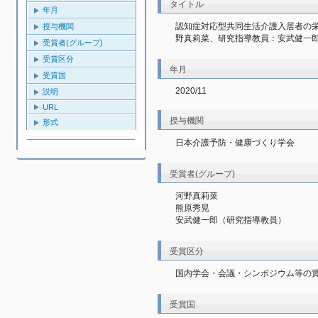
タイトル
年月
認知症対応型共同生活介護入居者の
授与機関
野真莉菜、研究指導教員：安武健一
受賞者(グループ)
受賞区分
年月
受賞国
2020/11
説明
URL
授与機関
形式
日本介護予防・健康づくり学会
受賞者(グループ)
河野真莉菜
熊原秀晃
安武健一郎（研究指導教員）
受賞区分
国内学会・会議・シンポジウム等の
受賞国