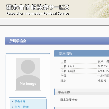
所属学協会
基本情報
氏名
安武 
氏名（カナ）
ﾔｽﾀｹ ｹﾝｲ
氏名（英語）
YASUTA
所属
中村学園
職名
准教授
学会名称
日本栄養士会
学会名称
年月（開始）