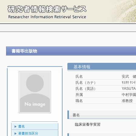
書籍等出版物
基本情報
氏名
安武 
氏名（カナ）
ﾔｽﾀｹ ｹﾝｲ
氏名（英語）
YASUTA
所属
中村学園
職名
准教授
書名
臨床栄養学実習
書名
著書担当区分