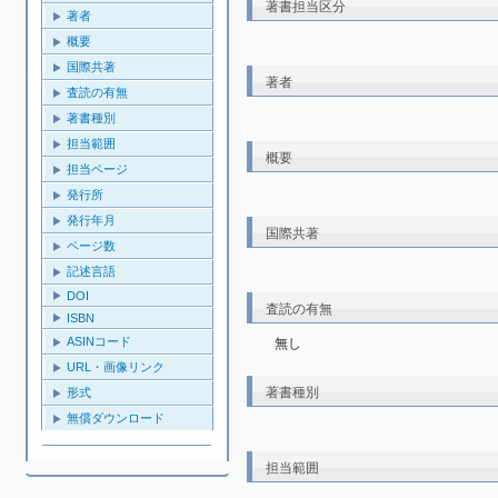
著書担当区分
著者
概要
国際共著
著者
査読の有無
著書種別
担当範囲
概要
担当ページ
発行所
発行年月
国際共著
ページ数
記述言語
DOI
査読の有無
ISBN
ASINコード
無し
URL・画像リンク
著書種別
形式
無償ダウンロード
担当範囲