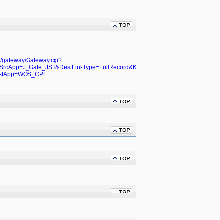
m/gateway/Gateway.cgi?
rcApp=J_Gate_JST&DestLinkType=FullRecord&K
stApp=WOS_CPL