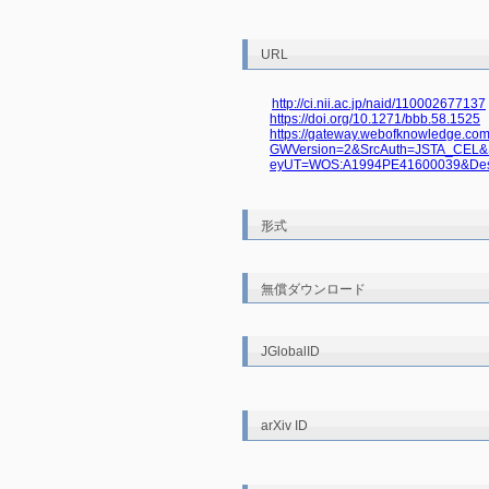
URL
http://ci.nii.ac.jp/naid/110002677137
https://doi.org/10.1271/bbb.58.1525
https://gateway.webofknowledge.co
GWVersion=2&SrcAuth=JSTA_CEL&S
eyUT=WOS:A1994PE41600039&De
形式
無償ダウンロード
JGlobalID
arXiv ID