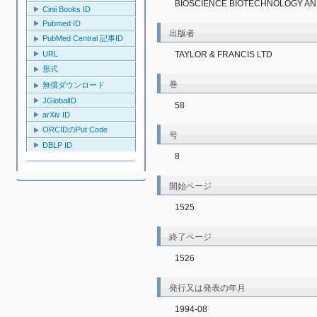
BIOSCIENCE BIOTECHNOLOGY AN
Cinii Books ID
Pubmed ID
出版者
PubMed Central 記事ID
TAYLOR & FRANCIS LTD
URL
形式
巻
無償ダウンロード
JGlobalID
58
arXiv ID
ORCIDのPut Code
号
DBLP ID
8
開始ページ
1525
終了ページ
1526
発行又は発表の年月
1994-08