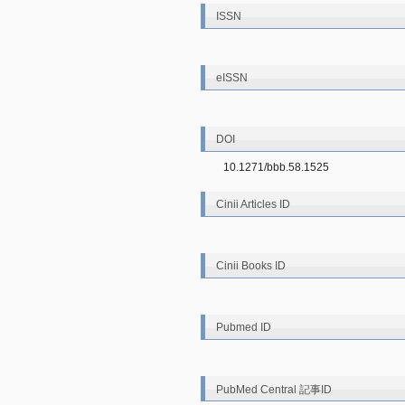
ISSN
eISSN
DOI
10.1271/bbb.58.1525
Cinii Articles ID
Cinii Books ID
Pubmed ID
PubMed Central 記事ID