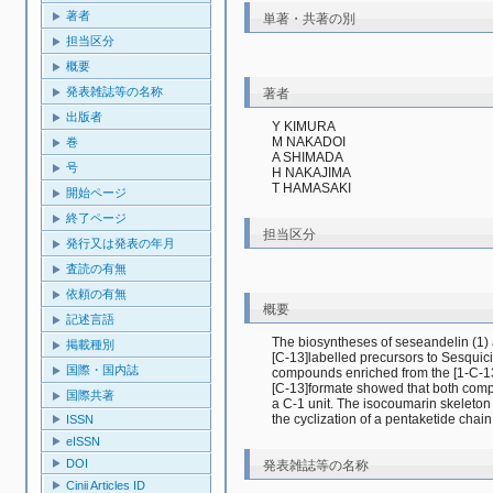
著者
単著・共著の別
担当区分
概要
発表雑誌等の名称
著者
出版者
Y KIMURA
M NAKADOI
巻
A SHIMADA
号
H NAKAJIMA
T HAMASAKI
開始ページ
終了ページ
担当区分
発行又は発表の年月
査読の有無
依頼の有無
概要
記述言語
The biosyntheses of seseandelin (1) 
掲載種別
[C-13]labelled precursors to Sesquici
国際・国内誌
compounds enriched from the [1-C-13]
[C-13]formate showed that both comp
国際共著
a C-1 unit. The isocoumarin skeleton
the cyclization of a pentaketide chain
ISSN
eISSN
DOI
発表雑誌等の名称
Cinii Articles ID