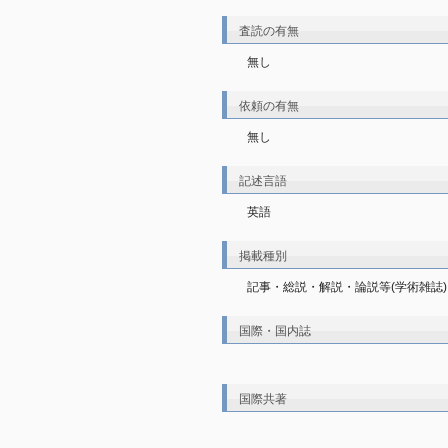
査読の有無
無し
依頼の有無
無し
記述言語
英語
掲載種別
記事・総説・解説・論説等(学術雑誌)
国際・国内誌
国際共著