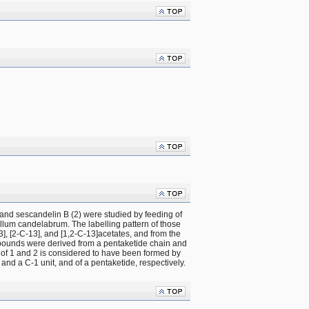
and sescandelin B (2) were studied by feeding of 
llum candelabrum. The labelling pattern of those 
, [2-C-13], and [1,2-C-13]acetates, and from the 
ounds were derived from a pentaketide chain and 
 of 1 and 2 is considered to have been formed by 
 and a C-1 unit, and of a pentaketide, respectively.