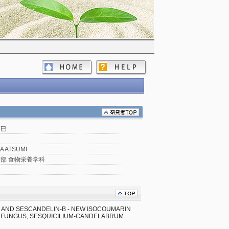
淳巳
A ATSUMI
部 食物栄養学科
AND SESCANDELIN-B - NEW ISOCOUMARIN 
FUNGUS, SESQUICILIUM-CANDELABRUM