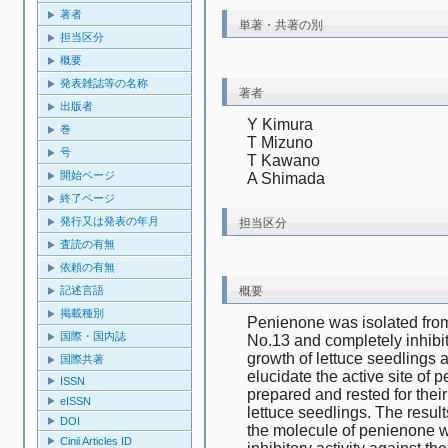
著者
単著・共著の別
担当区分
概要
発表雑誌等の名称
著者
出版者
Y Kimura
巻
T Mizuno
号
T Kawano
開始ページ
A Shimada
終了ページ
発行又は発表の年月
担当区分
査読の有無
依頼の有無
概要
記述言語
掲載種別
Penienone was isolated from t
国際・国内誌
No.13 and completely inhibit
growth of lettuce seedlings at
国際共著
elucidate the active site of 
ISSN
prepared and rested for their 
eISSN
lettuce seedlings. The result
DOI
the molecule of penienone wa
Cinii Articles ID