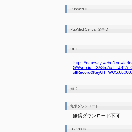
Pubmed ID
PubMed Central 記事ID
URL
https://gateway.webofknowled
GWVersion=2&SrcAuth=JSTA_
ullRecord&KeyUT=WOS:0000
形式
無償ダウンロード
無償ダウンロード不可
JGlobalID