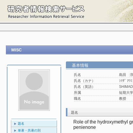
MISC
基本情報
氏名
島田 
氏名（カナ）
ｼﾏﾀﾞ ｱﾂﾐ
氏名（英語）
SHIMAD
所属
短期大学
職名
教授
題名
Role of the hydroxymethyl grou
題名
penienone
単著・共著の別