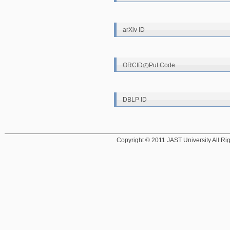
arXiv ID
ORCIDのPut Code
DBLP ID