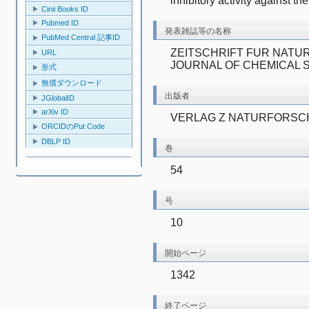
inhibitory activity against th
Cinii Books ID
Pubmed ID
発表雑誌等の名称
PubMed Central 記事ID
ZEITSCHRIFT FUR NATU
URL
JOURNAL OF CHEMICAL 
形式
無償ダウンロード
出版者
JGlobalID
arXiv ID
VERLAG Z NATURFORSC
ORCIDのPut Code
DBLP ID
巻
54
号
10
開始ページ
1342
終了ページ