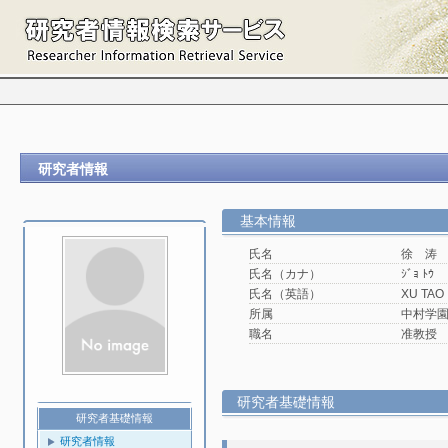
研究者情報
基本情報
氏名
徐 涛
氏名（カナ）
ｼﾞｮ ﾄｳ
氏名（英語）
XU TAO
所属
中村学園
職名
准教授
研究者基礎情報
研究者基礎情報
研究者情報