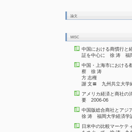
論文
MISC
中国における商慣行と経
証を中心に 徐 涛 福岡
中国・上海市における
察 徐 涛
方 志権
謝 文〓 九州共立大学経
アメリカ経済と商社の
要 2006-06
中国版総合商社とアジア
徐 涛 福岡大学経済学論叢
日米中の比較マーケティ