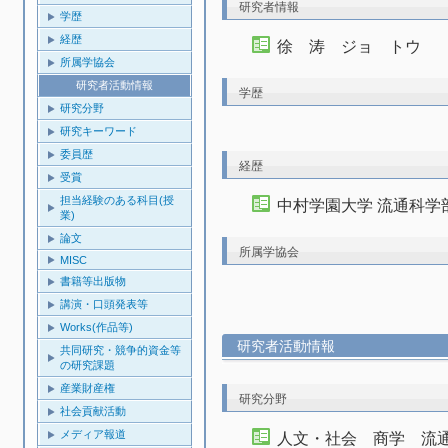
研究者情報
学歴
経歴
徐 涛 ジョ トウ
所属学協会
研究者活動情報
学歴
研究分野
研究キーワード
委員歴
経歴
受賞
担当経験のある科目(授
中村学園大学 流通科学
業)
論文
所属学協会
MISC
書籍等出版物
講演・口頭発表等
Works(作品等)
研究者活動情報
共同研究・競争的資金等
の研究課題
産業財産権
研究分野
社会貢献活動
メディア報道
人文・社会 商学 流