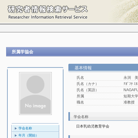
所属学協会
基本情報
氏名
永渕 
氏名（カナ）
ﾅｶﾞﾌﾁ ﾐｶ
氏名（英語）
NAGAFU
所属
短期大学
職名
准教授
学会名称
日本乳幼児教育学会
学会名称
年月（開始）