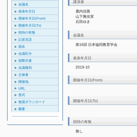
講演者
会議名
鹿内信善
発表年月日
山下雅佳実
開催年月日(From)
石田ゆき
開催年月日(To)
招待の有無
会議名
記述言語
第16回 日本協同教育学会
国名
会議区分
発表年月日
国際共著
2019-10
会議種別
主催者
開催年月日(From)
開催地
URL
形式
開催年月日(To)
無償ダウンロード
概要
招待の有無
無し