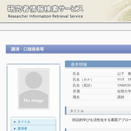
講演・口頭発表等
基本情報
氏名
山下 
氏名（カナ）
ﾔﾏｼﾀ ｱ
氏名（英語）
YAMASH
所属
短期大学
職名
講師
タイトル
対話的学びを活性化する看図アプロ
タイトル
講演者