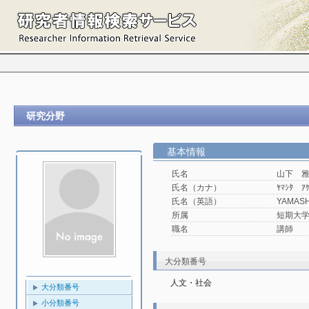
研究分野
基本情報
氏名
山下 
氏名（カナ）
ﾔﾏｼﾀ ｱ
氏名（英語）
YAMASH
所属
短期大学
職名
講師
大分類番号
人文・社会
大分類番号
小分類番号