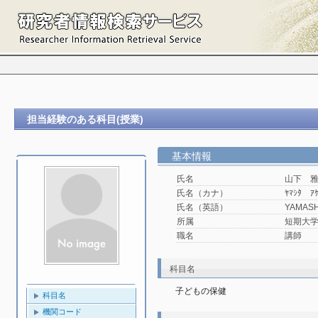
担当経験のある科目(授業)
基本情報
氏名
山下 
氏名（カナ）
ﾔﾏｼﾀ ｱ
氏名（英語）
YAMASH
所属
短期大学
職名
講師
科目名
子どもの保健
科目名
機関コード