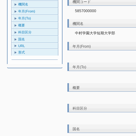
機関コード
機関名
5857000000
年月(From)
年月(To)
機関名
概要
科目区分
中村学園大学短期大学部
国名
URL
年月(From)
形式
年月(To)
概要
科目区分
国名