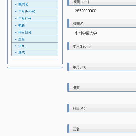
機関コード
機関名
2852000000
年月(From)
年月(To)
機関名
概要
科目区分
中村学園大学
国名
URL
年月(From)
形式
年月(To)
概要
科目区分
国名