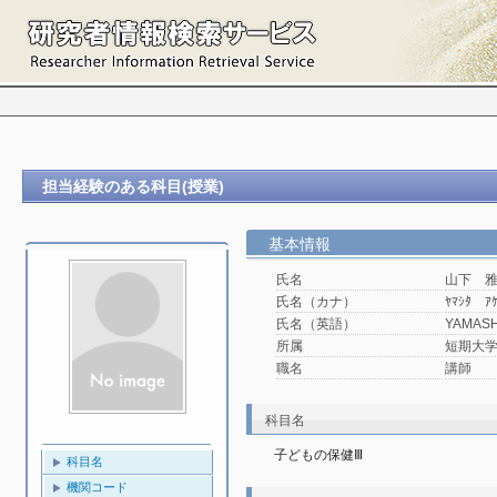
担当経験のある科目(授業)
基本情報
氏名
山下 
氏名（カナ）
ﾔﾏｼﾀ ｱ
氏名（英語）
YAMASH
所属
短期大学
職名
講師
科目名
子どもの保健Ⅲ
科目名
機関コード